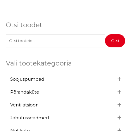
Otsi toodet
O
Otsi
t
s
Vali tootekategooria
i
:
Soojuspumbad
Põrandaküte
Ventilatsioon
Jahutusseadmed
Nutiküte