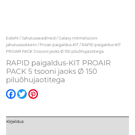
Esileht
/
Jahutusseadmed
/
Galaxy mitmetsooni
jahutussüsteem
/
Proair paigaldus-KIT
/ RAPID paigaldus-KIT
PROAIR PACK 5 tsooni jaoks Ø 150 piluõhujaotitega
RAPID paigaldus-KIT PROAIR
PACK 5 tsooni jaoks Ø 150
piluõhujaotitega
Facebook
Twitter
Pinterest
Kirjeldus
Arvustused (0)