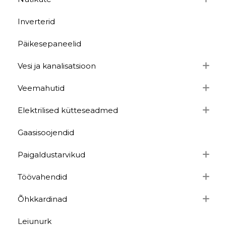
Inverterid
Päikesepaneelid
Vesi ja kanalisatsioon
Veemahutid
Elektrilised kütteseadmed
Gaasisoojendid
Paigaldustarvikud
Töövahendid
Õhkkardinad
Leiunurk