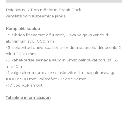
Paigaldus-KIT on mõeldud Proair Pack
ventilatsioonisüsteemide jaoks.
Komplekti kuulub
:
• 5 siibriga lineaarset difuusorit, 2 ava valgeks värvitud
alumiiniumist L 1000 mm
• 5 isoleeritud universaalset tihendit lineaarsele difuusorile 2
pilu L 1000 mm
• 2 kahekordse seinaga alumiiniumist painduvat toru Ø 152
mm 10 m
• 1 valge alumiiniumist sisselaskevõre filtri paigaldusavaga
1000 x 500 mm, välismõõt 1032 x 532 mm
• 10 voolikuklambrit
Tehniline informatsioon