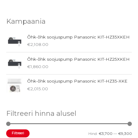
Kampaania
Õhk-õhk soojuspump Panasonic KIT-HZ35XKEH
€
2,108.00
Õhk-õhk soojuspump Panasonic KIT-HZ25XKEH
€
1,860.00
Õhk-õhk soojuspump Panasonic KIT-HZ35-XKE
€
2,015.00
Filtreeri hinna alusel
M
M
Filtreeri
Hind:
€3,700
—
€9,300