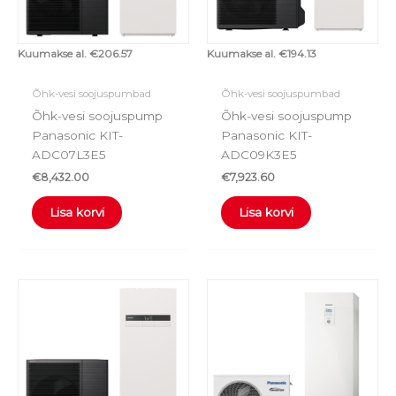
Kuumakse al.
€
206.57
Kuumakse al.
€
194.13
Õhk-vesi soojuspumbad
Õhk-vesi soojuspumbad
Õhk-vesi soojuspump
Õhk-vesi soojuspump
Panasonic KIT-
Panasonic KIT-
ADC07L3E5
ADC09K3E5
€
8,432.00
€
7,923.60
Lisa korvi
Lisa korvi