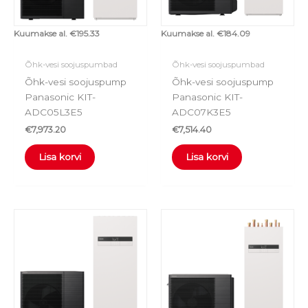
Kuumakse al.
€
195.33
Kuumakse al.
€
184.09
Õhk-vesi soojuspumbad
Õhk-vesi soojuspumbad
Õhk-vesi soojuspump
Õhk-vesi soojuspump
Panasonic KIT-
Panasonic KIT-
ADC05L3E5
ADC07K3E5
€
7,973.20
€
7,514.40
Lisa korvi
Lisa korvi