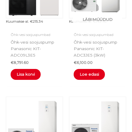
LÄBIMÜÜDUD
Kuumakse al.
€
215.34
Kuumakse al.
€
149.45
Õhk-vesi soojuspumbad
Õhk-vesi soojuspumbad
Õhk-vesi soojuspump
Õhk-vesi soojuspump
Panasonic KIT-
Panasonic KIT-
ADC09L3E5
ADC3JE5 (3kW)
€
8,791.60
€
6,100.00
Lisa korvi
Loe edasi