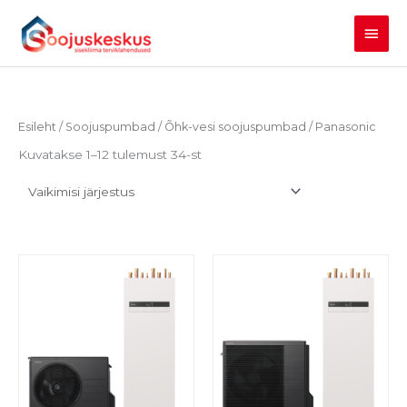
Skip
Main
to
content
Men
Esileht
/
Soojuspumbad
/
Õhk-vesi soojuspumbad
/ Panasonic
Kuvatakse 1–12 tulemust 34-st