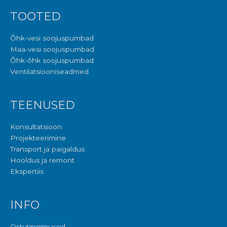
TOOTED
Õhk-vesi soojuspumbad
Maa-vesi soojuspumbad
Õhk-õhk soojuspumbad
Ventilatsiooniseadmed
TEENUSED
Konsultatsioon
Projekteerimine
Transport ja paigaldus
Hooldus ja remont
Ekspertiis
INFO
Ostutingimused