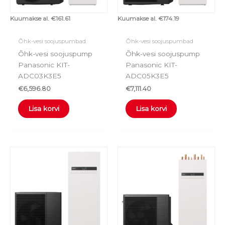
Kuumakse al.
€
161.61
Kuumakse al.
€
174.19
Õhk-vesi soojuspumbad
Õhk-vesi soojuspumbad
Õhk-vesi soojuspump
Õhk-vesi soojuspump
Panasonic KIT-
Panasonic KIT-
ADC03K3E5
ADC05K3E5
€
6,596.80
€
7,111.40
Lisa korvi
Lisa korvi