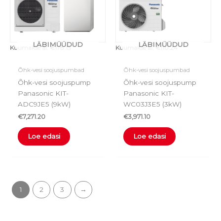
LÄBIMÜÜDUD
LÄBIMÜÜDUD
Kuumakse al.
€
178.13
Kuumakse al.
€
110.24
Õhk-vesi soojuspumbad
Õhk-vesi soojuspumbad
Õhk-vesi soojuspump
Õhk-vesi soojuspump
Panasonic KIT-
Panasonic KIT-
ADC9JE5 (9kW)
WC03J3E5 (3kW)
€
7,271.20
€
3,971.10
Loe edasi
Loe edasi
1
2
3
→