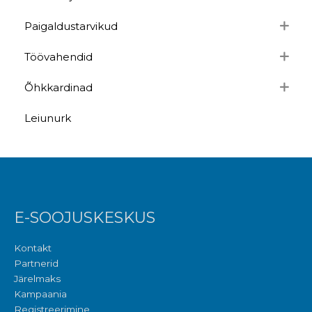
Paigaldustarvikud
Töövahendid
Õhkkardinad
Leiunurk
E-SOOJUSKESKUS
Kontakt
Partnerid
Järelmaks
Kampaania
Registreerimine