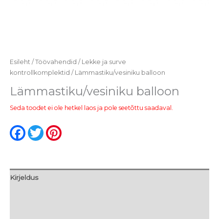
Esileht
/
Töövahendid
/
Lekke ja surve
kontrollkomplektid
/ Lämmastiku/vesiniku balloon
Lämmastiku/vesiniku balloon
Seda toodet ei ole hetkel laos ja pole seetõttu saadaval.
Facebook
Twitter
Pinterest
Kirjeldus
Lisainfo
Arvustused (0)