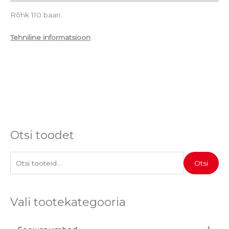
Rõhk 110 baari
Tehniline informatsioon
Otsi toodet
O
Otsi
t
s
Vali tootekategooria
i
: