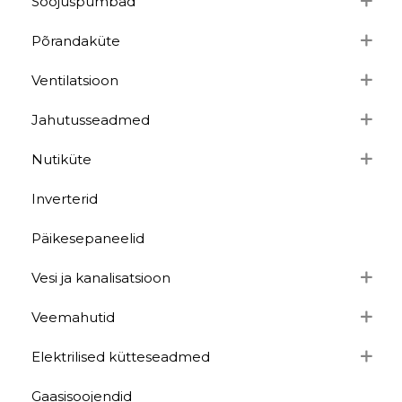
Soojuspumbad
Põrandaküte
Ventilatsioon
Jahutusseadmed
Nutiküte
Inverterid
Päikesepaneelid
Vesi ja kanalisatsioon
Veemahutid
Elektrilised kütteseadmed
Gaasisoojendid