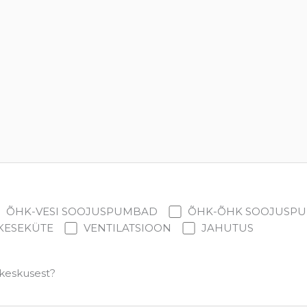
ÕHK-VESI SOOJUSPUMBAD
ÕHK-ÕHK SOOJUSP
KESEKÜTE
VENTILATSIOON
JAHUTUS
skeskusest?