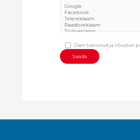
Olen tutvunud ja nõustun
p