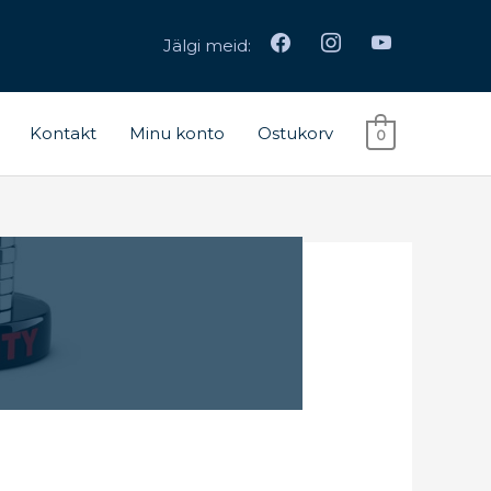
facebook
instagram
youtube
Jälgi meid:
Kontakt
Minu konto
Ostukorv
0