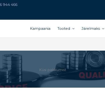
56 944 466
Kampaania
Tooted
Järelmaks
Küsi pakkumist