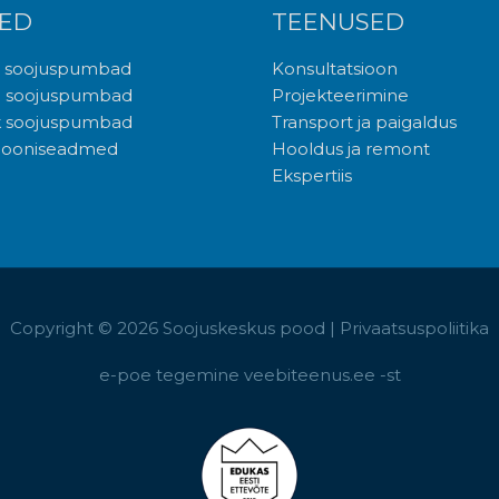
ED
TEENUSED
i soojuspumbad
Konsultatsioon
i soojuspumbad
Projekteerimine
 soojuspumbad
Transport ja paigaldus
siooniseadmed
Hooldus ja remont
Ekspertiis
Copyright © 2026
Soojuskeskus pood
|
Privaatsuspoliitika
e-poe tegemine veebiteenus.ee -st